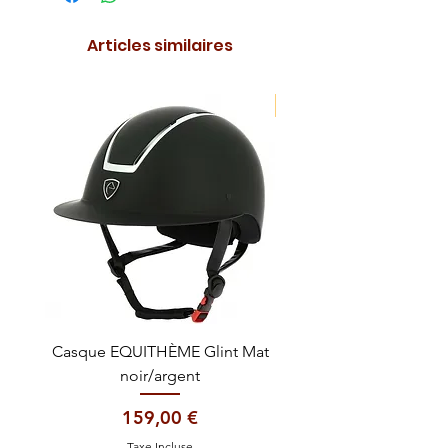
Articles similaires
NOUVEAUTE !
Casque EQUITHÈME Glint Mat
Cataplasme décontra
noir/argent
Prix
159,00 €
Taxe Incluse