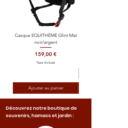
Casque EQUITHÈME Glint Mat
Cataplasme décontra
noir/argent
Prix
159,00 €
Taxe Incluse
Ajouter au panier
Découvrez notre boutique de
souvenirs, hamacs et jardin :