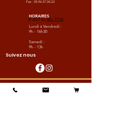
Fax :
05.96.57.04.23
HORAIRES
© 2021 by
Wix TCW
Lundi à Vendredi :
9h - 16h30
Samedi :
9h - 13h
Suivez nous
Les boutiques :
Pour le cavalier
Pour le cheval
Pour l'écurie
Maréchalerie
Elevage