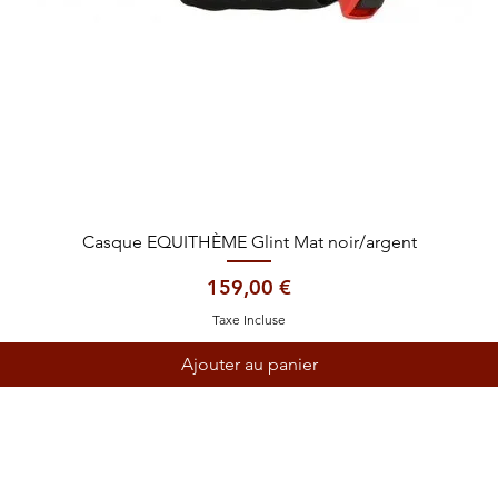
Aperçu rapide
Casque EQUITHÈME Glint Mat noir/argent
Prix
159,00 €
Taxe Incluse
Ajouter au panier