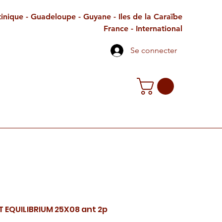
inique - Guadeloupe - Guyane - Iles de la Caraïbe
France - International
Se connecter
TE CADEAU
CONTACT
PETITES ANNONCES
T EQUILIBRIUM 25X08 ant 2p