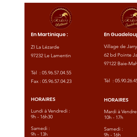
ique :
En Martinique :
En Guadeloup
de
Village de Jarry
ZI La Lézarde
amentin
62 bd Pointe Ja
97232 Le Lamentin
97122 Baie-Mah
57.04.55
Tél :
05.96.57.04.55
57.04.23
Tél :
05.90.26.4
Fax : 05.96.57.04.23
HORAIRES
HORAIRES
dredi :
Lundi à Vendredi :
Mardi à Vendred
9h - 16h30
10h - 17h
Samedi :
Samedi :
9h - 13h
9h - 16h