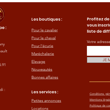
Profitez de
Les boutiques :
vous inscri
e :
Pour le cavalier
liste de dif
Pour le cheval
Votre adress
rry
Pour l'écurie
ault
Maréchalerie
JE 
Elevage
5.91
Nouveautés
Bonnes affaires
i :
Les services :
Conditions gén
Mentions légal
Petites annonces
Politique de con
Locations