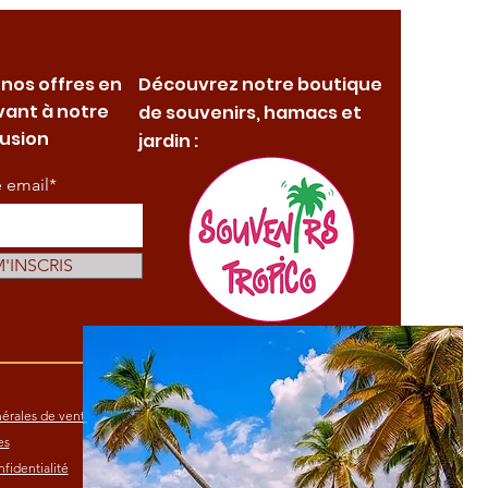
 nos offres en
Découvrez notre boutique
vant à notre
de souvenirs, hamacs et
fusion
jardin :
e email*
M'INSCRIS
érales de vente
es
fidentialité