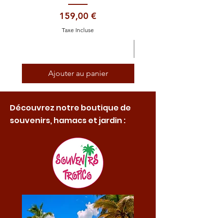
Prix
159,00 €
Taxe Incluse
Ajouter au panier
Découvrez notre boutique de
souvenirs, hamacs et jardin :