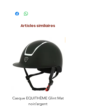
Articles similaires
NOUVEAUTE !
Casque EQUITHÈME Glint Mat
Cataplasme décontra
noir/argent