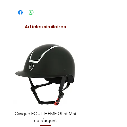
Articles similaires
NOUVEAUTE !
Casque EQUITHÈME Glint Mat
Cataplasme décontra
noir/argent