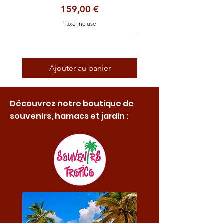
Prix
159,00 €
Taxe Incluse
Ajouter au panier
Découvrez notre boutique de
souvenirs, hamacs et jardin :