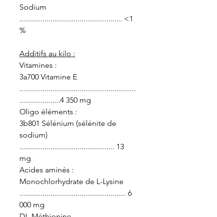
Sodium
..................................................... <1
%
Additifs au kilo :
Vitamines :
3a700 Vitamine E
............................................................
.....................4 350 mg
Oligo éléments :
3b801 Sélénium (sélénite de
sodium)
................................................. 13
mg
Acides aminés :
Monochlorhydrate de L-Lysine
....................................................... 6
000 mg
DL-Méthionine