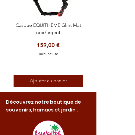
Casque EQUITHÈME Glint Mat
Cataplasme décontra
noir/argent
Prix
159,00 €
Taxe Incluse
Ajouter au panier
Découvrez notre boutique de
souvenirs, hamacs et jardin :