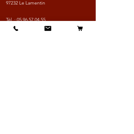
97232 Le Lamentin
Tél :
05.96.57.04.55
Fax :
05.96.57.04.23
HORAIRES
Lundi à Vendredi :
9h - 16h30
Samedi :
9h - 13h
En Martinique :
ZI La Lézarde
97232 Le Lamentin
Tél :
05.96.57.04.55
Fax :
05.96.57.04.23