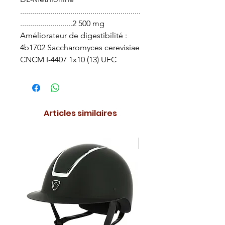
............................................................
..........................2 500 mg
Améliorateur de digestibilité :
4b1702 Saccharomyces cerevisiae
CNCM I-4407 1x10 (13) UFC
Articles similaires
NOUVEAUTE !