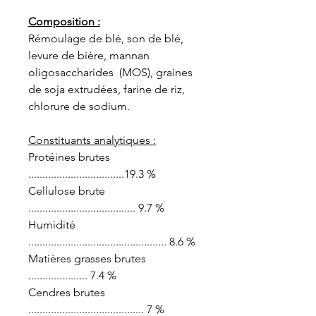
Composition :
Rémoulage de blé, son de blé,
levure de bière, mannan
oligosaccharides (MOS), graines
de soja extrudées, farine de riz,
chlorure de sodium.
Constituants analytiques :
Protéines brutes
..................................19.3 %
Cellulose brute
...................................... 9.7 %
Humidité
................................................. 8.6 %
Matières grasses brutes
..................... 7.4 %
Cendres brutes
......................................... 7 %