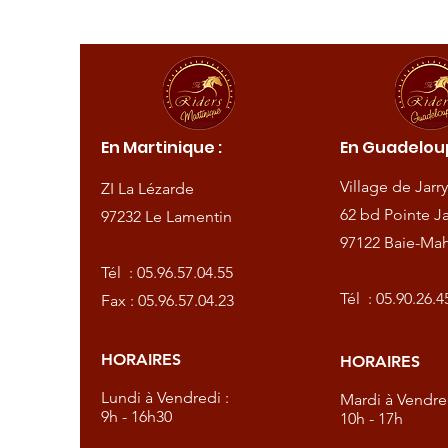
ique :
En Martinique :
En Guadeloup
de
Village de Jarry
ZI La Lézarde
amentin
62 bd Pointe Ja
97232 Le Lamentin
97122 Baie-Mah
57.04.55
Tél :
05.96.57.04.55
57.04.23
Tél :
05.90.26.4
Fax : 05.96.57.04.23
HORAIRES
HORAIRES
dredi :
Lundi à Vendredi :
Mardi à Vendred
9h - 16h30
10h - 17h