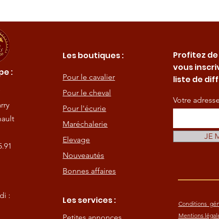
Profitez de
Les boutiques :
vous inscri
e :
Pour le cavalier
liste de dif
Pour le cheval
Votre adress
rry
Pour l'écurie
ault
Maréchalerie
JE 
Elevage
5.91
Nouveautés
Bonnes affaires
i :
Les services :
Conditions gén
Mentions légal
Petites annonces