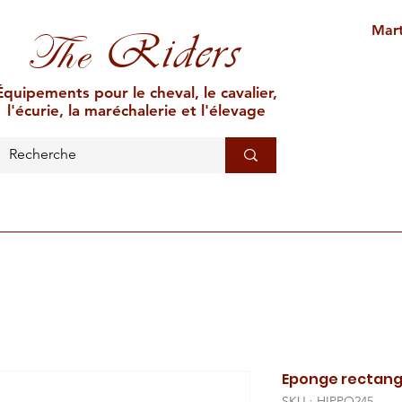
Mart
Riders
The
Équipements pour le cheval, le cavalier,
l'écurie, la maréchalerie et l'élevage
L'ÉCURIE
MARÉCHALERIE
ÉLEVAGE
CAR
Eponge rectang
SKU : HIPPO245