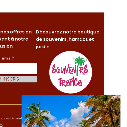
 nos offres en
Découvrez notre boutique
vant à notre
de souvenirs, hamacs et
fusion
jardin :
e email*
M'INSCRIS
érales de vente
es