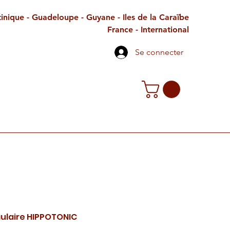
inique - Guadeloupe - Guyane - Iles de la Caraïbe
France - International
Se connecter
TE CADEAU
CONTACT
PETITES ANNONCES
ulaire HIPPOTONIC