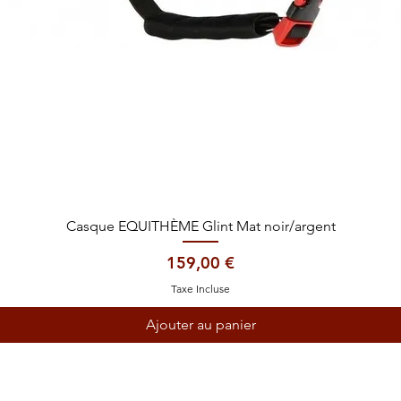
Aperçu rapide
Casque EQUITHÈME Glint Mat noir/argent
Prix
159,00 €
Taxe Incluse
Ajouter au panier