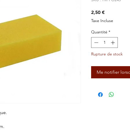
Prix
2,50 €
Taxe Incluse
Quantité
*
Rupture de stock
Me notifier lors
que.
cm.