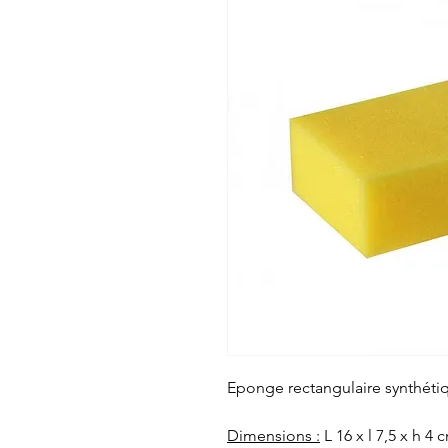
Eponge rectangulaire synthéti
Dimensions :
L 16 x l 7,5 x h 4 