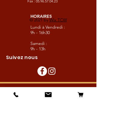
Fax :
05.96.57.04.23
HORAIRES
© 2021 by
Wix TCW
Lundi à Vendredi :
9h - 16h30
Samedi :
9h - 13h
Suivez nous
Les boutiques :
Pour le cavalier
Pour le cheval
Pour l'écurie
Maréchalerie
Elevage