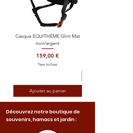
Casque EQUITHÈME Glint Mat
Cataplasme décontra
noir/argent
Prix
159,00 €
Taxe Incluse
Ajouter au panier
Découvrez notre boutique de
souvenirs, hamacs et jardin :