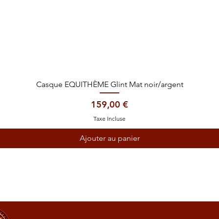
Aperçu rapide
Casque EQUITHÈME Glint Mat noir/argent
Prix
159,00 €
Taxe Incluse
Ajouter au panier