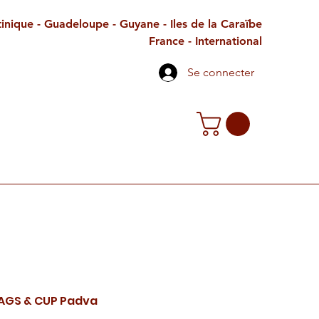
inique - Guadeloupe - Guyane - Iles de la Caraïbe
France - International
Se connecter
TE CADEAU
CONTACT
PETITES ANNONCES
AGS & CUP Padva