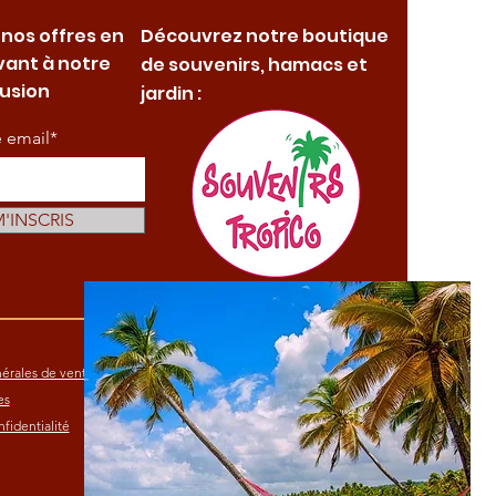
 nos offres en
Découvrez notre boutique
vant à notre
de souvenirs, hamacs et
fusion
jardin :
e email*
M'INSCRIS
érales de vente
es
fidentialité