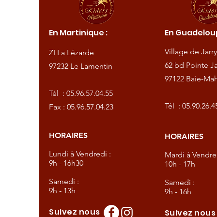
ique :
En Martinique :
En Guadeloup
de
Village de Jarry
ZI La Lézarde
amentin
62 bd Pointe Ja
97232 Le Lamentin
97122 Baie-Mah
57.04.55
Tél :
05.96.57.04.55
57.04.23
Tél :
05.90.26.4
Fax : 05.96.57.04.23
HORAIRES
HORAIRES
dredi :
Lundi à Vendredi :
Mardi à Vendred
9h - 16h30
10h - 17h
Samedi :
Samedi :
9h - 13h
9h - 16h
Suivez nous
Suivez nou