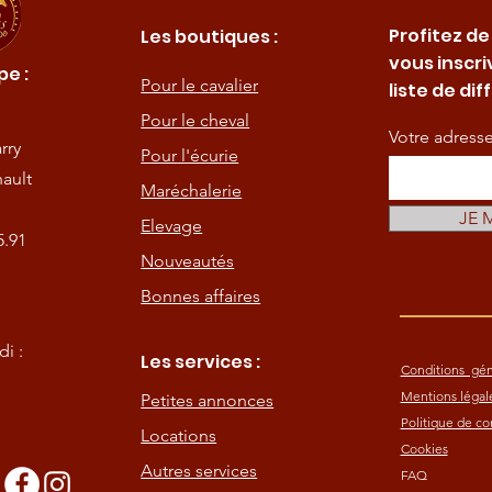
Profitez de
Les boutiques :
vous inscri
e :
Pour le cavalier
liste de dif
Pour le cheval
Votre adress
rry
Pour l'écurie
ault
Maréchalerie
JE 
Elevage
5.91
Nouveautés
Bonnes affaires
i :
Les services :
Conditions gén
Mentions légal
Petites annonces
Politique de con
Locations
Cookies
Autres services
FAQ
s