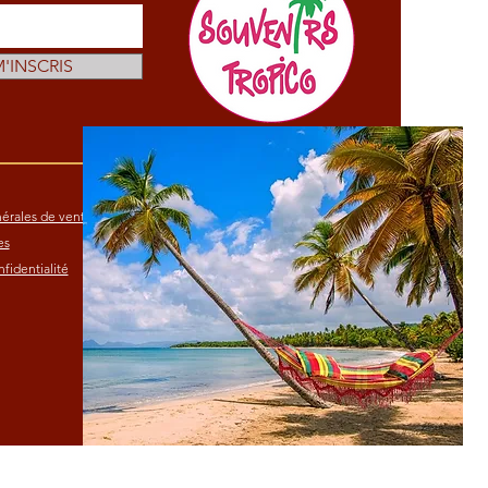
M'INSCRIS
érales de vente
es
fidentialité