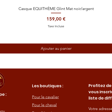
Aperçu rapide
Casque EQUITHÈME Glint Mat noir/argent
Prix
159,00 €
Taxe Incluse
Ajouter au panier
Profitez de
Les boutiques :
vous inscri
e :
Pour le cavalier
liste de dif
Pour le cheval
Votre adress
rry