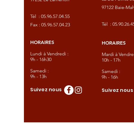
97122 Baie-Mah
57.04.55
Tél :
05.96.57.04.55
57.04.23
Tél :
05.90.26.4
Fax : 05.96.57.04.23
HORAIRES
HORAIRES
dredi :
Lundi à Vendredi :
Mardi à Vendred
9h - 16h30
10h - 17h
Samedi :
Samedi :
9h - 13h
9h - 16h
Suivez nous
Suivez nou