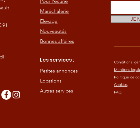
Pour l'écurie
ault
Maréchalerie
JE 
Elevage
5.91
Nouveautés
Bonnes affaires
i :
Les services :
Conditions gén
Mentions légal
Petites annonces
Politique de con
Locations
Cookies
Autres services
FAQ
s