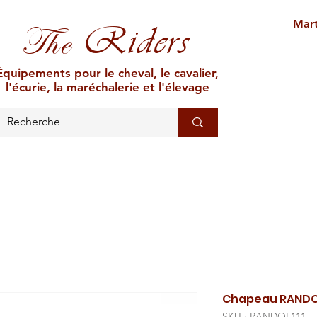
Mart
Riders
The
Équipements pour le cheval, le cavalier,
l'écurie, la maréchalerie et l'élevage
L'ÉCURIE
MARÉCHALERIE
ÉLEVAGE
CAR
Chapeau RANDOL'
SKU : RANDOL111