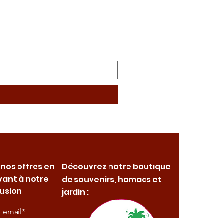
 nos offres en
Découvrez notre boutique
vant à notre
de souvenirs, hamacs et
fusion
jardin :
e email*