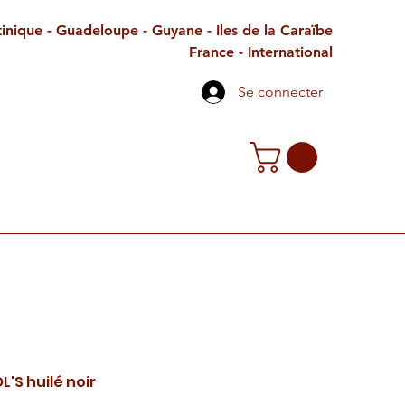
inique - Guadeloupe - Guyane - Iles de la Caraïbe
France - International
Se connecter
TE CADEAU
CONTACT
PETITES ANNONCES
S huilé noir