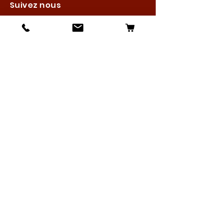
Suivez nous
Les boutiques :
Pour le cavalier
Pour le cheval
Pour l'écurie
Maréchalerie
Elevage
Nouveautés
Bonnes affaires
Les services :
Petites annonces
Locations
Autres services