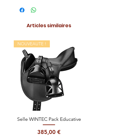
FREEJUMP
Articles similaires
NOUVEAUTE !
Selle WINTEC Pack Educative
Casque EQUITHÈME Gl
Prix
385,00 €