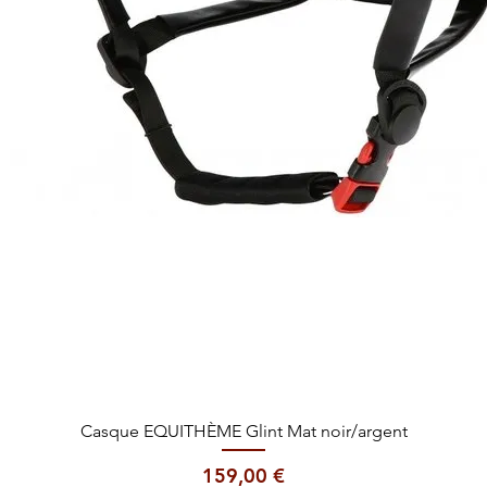
Aperçu rapide
Casque EQUITHÈME Glint Mat noir/argent
Prix
159,00 €