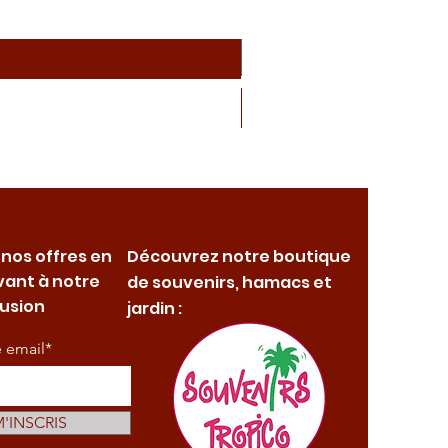
 nos offres en
Découvrez notre boutique
vant à notre
de souvenirs, hamacs et
fusion
jardin :
e email*
M'INSCRIS