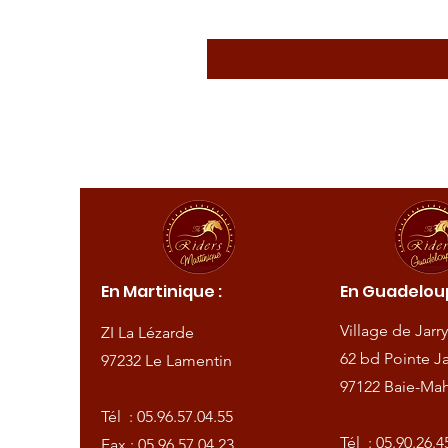
ique :
En Martinique :
En Guadeloup
de
Village de Jarry
ZI La Lézarde
amentin
62 bd Pointe Ja
97232 Le Lamentin
97122 Baie-Mah
57.04.55
Tél :
05.96.57.04.55
57.04.23
Tél :
05.90.26.4
Fax : 05.96.57.04.23