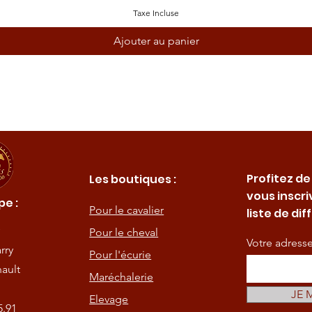
Taxe Incluse
Ajouter au panier
Profitez de
Les boutiques :
vous inscri
e :
Pour le cavalier
liste de dif
Pour le cheval
Votre adress
rry
Pour l'écurie
ault
Maréchalerie
JE 
Elevage
5.91