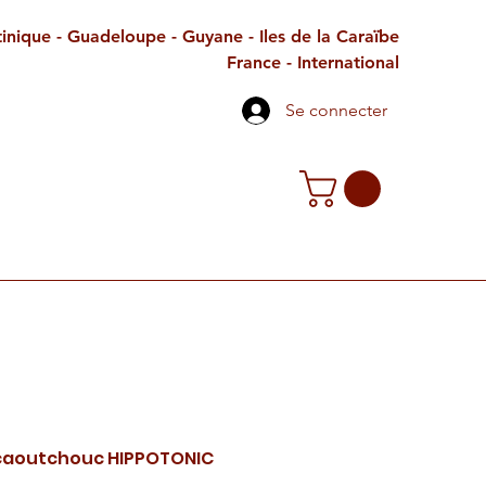
inique - Guadeloupe - Guyane - Iles de la Caraïbe
France - International
Se connecter
TE CADEAU
CONTACT
PETITES ANNONCES
 caoutchouc HIPPOTONIC