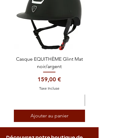
Casque EQUITHÈME Glint Mat
Cataplasme décontra
noir/argent
Prix
159,00 €
Taxe Incluse
Ajouter au panier
Découvrez notre boutique de