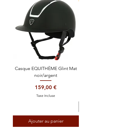
Casque EQUITHÈME Glint Mat
Cataplasme décontra
noir/argent
Prix
159,00 €
Taxe Incluse
Ajouter au panier