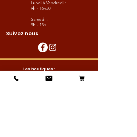
Lundi à Vendredi :
9h - 16h30
Samedi :
9h - 13h
Suivez nous
Les boutiques :
Pour le cavalier
Pour le cheval
Pour l'écurie
Maréchalerie
Elevage
Nouveautés
Bonnes affaires
Les services :