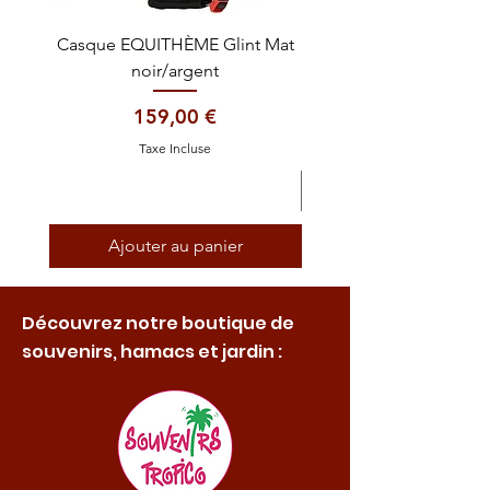
Casque EQUITHÈME Glint Mat
Cataplasme décontra
noir/argent
Prix
159,00 €
Taxe Incluse
Ajouter au panier
Découvrez notre boutique de
souvenirs, hamacs et jardin :