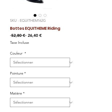
SKU : EQUITHEM162G
Bottes EQUITHEME Riding
Prix
Prix
 52,80 € 
26,40 €
original
promotionnel
Taxe Incluse
Couleur
*
Pointure
*
Matière
*