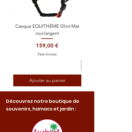
Casque EQUITHÈME Glint Mat
Cataplasme décontra
noir/argent
Prix
159,00 €
Taxe Incluse
Ajouter au panier
Découvrez notre boutique de
souvenirs, hamacs et jardin :