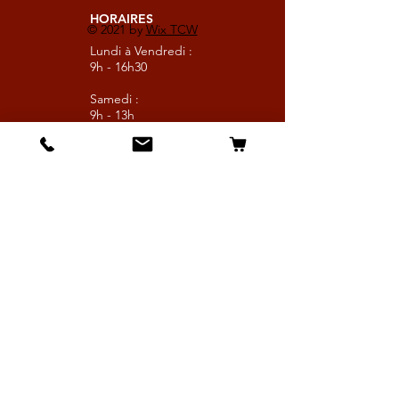
HORAIRES
© 2021 by
Wix TCW
Lundi à Vendredi :
9h - 16h30
Samedi :
9h - 13h
Suivez nous
Les boutiques :
Pour le cavalier
Pour le cheval
Pour l'écurie
Maréchalerie
Elevage
Nouveautés