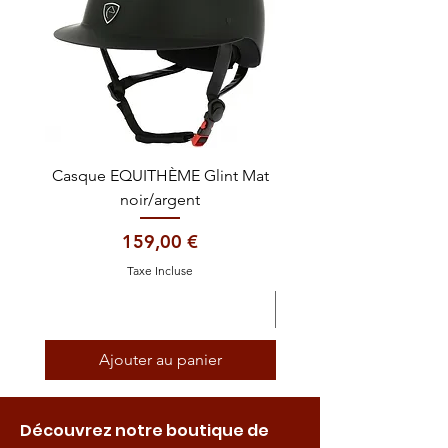
Casque EQUITHÈME Glint Mat
Cataplasme décontra
noir/argent
Prix
159,00 €
Taxe Incluse
Ajouter au panier
Découvrez notre boutique de