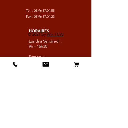
Tél :
05.96.57.04.55
Fax :
05.96.57.04.23
HORAIRES
© 2021 by
Wix TCW
Lundi à Vendredi :
9h - 16h30
Samedi :
9h - 13h
Suivez nous
Les boutiques :
Pour le cavalier
Pour le cheval
Pour l'écurie