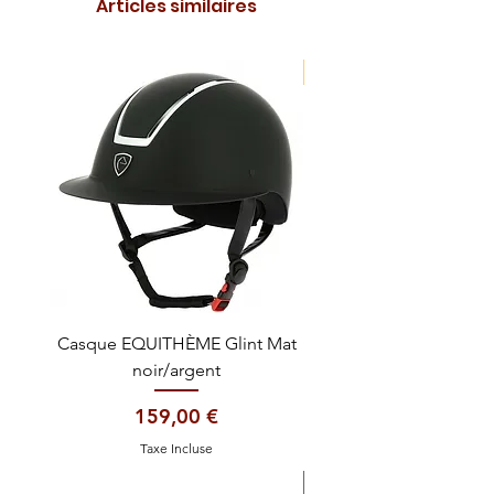
Articles similaires
NOUVEAUTE !
Casque EQUITHÈME Glint Mat
Cataplasme décontra
noir/argent
Prix
159,00 €
Taxe Incluse