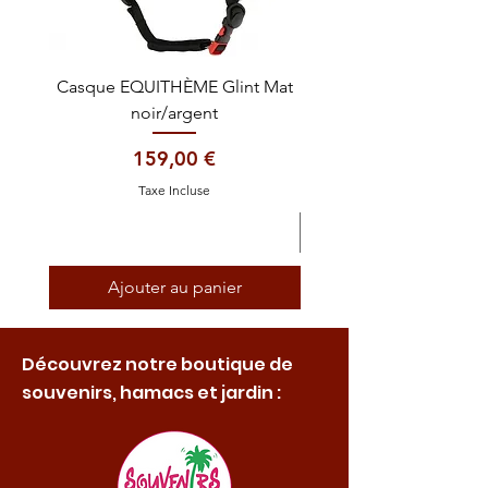
Casque EQUITHÈME Glint Mat
Cataplasme décontra
noir/argent
Prix
159,00 €
Taxe Incluse
Ajouter au panier
Découvrez notre boutique de
souvenirs, hamacs et jardin :