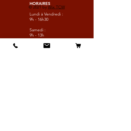
HORAIRES
© 2021 by
Wix TCW
Lundi à Vendredi :
9h - 16h30
Samedi :
9h - 13h
Suivez nous
Les boutiques :
Pour le cavalier
Pour le cheval
Pour l'écurie
Maréchalerie
Elevage
Nouveautés
Bonnes affaires