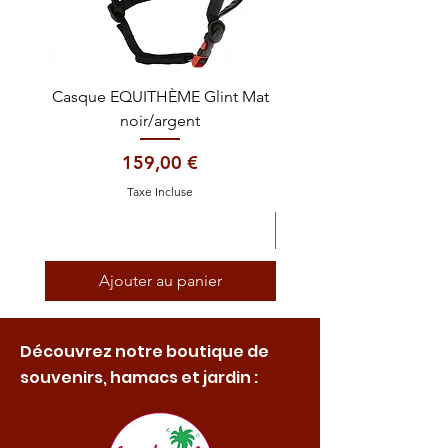
Casque EQUITHÈME Glint Mat
Cataplasme décontra
noir/argent
Prix
159,00 €
Taxe Incluse
Ajouter au panier
Découvrez notre boutique de
souvenirs, hamacs et jardin :