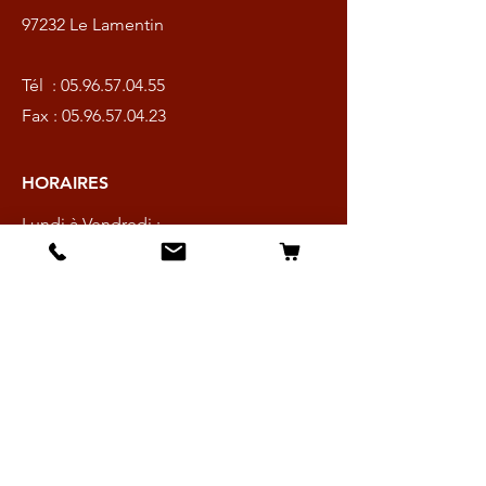
97232 Le Lamentin
Tél :
05.96.57.04.55
Fax :
05.96.57.04.23
HORAIRES
Lundi à Vendredi :
9h - 16h30
Samedi :
9h - 13h
En Martinique :
ZI La Lézarde
97232 Le Lamentin
Tél :
05.96.57.04.55
Fax :
05.96.57.04.23