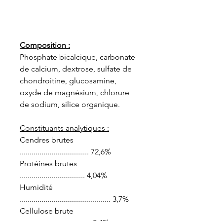
Composition :
Phosphate bicalcique, carbonate
de calcium, dextrose, sulfate de
chondroitine, glucosamine,
oxyde de magnésium, chlorure
de sodium, silice organique.
Constituants analytiques :
Cendres brutes
................................... 72,6%
Protéines brutes
................................. 4,04%
Humidité
.............................................. 3,7%
Cellulose brute