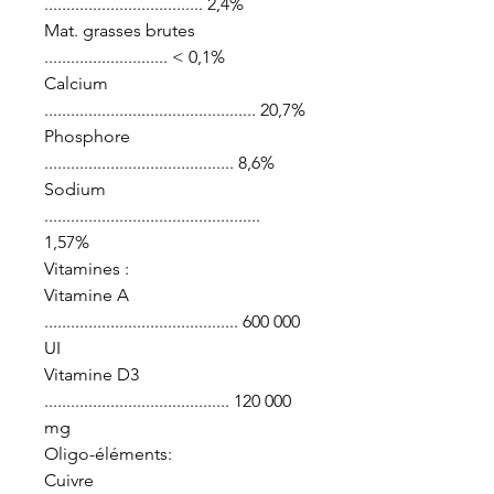
.................................... 2,4%
Mat. grasses brutes
............................ < 0,1%
Calcium
................................................ 20,7%
Phosphore
........................................... 8,6%
Sodium
.................................................
1,57%
Vitamines :
Vitamine A
............................................ 600 000
UI
Vitamine D3
.......................................... 120 000
mg
Oligo-éléments:
Cuivre