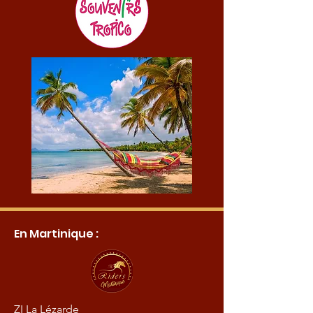
En Martinique :
ZI La Lézarde