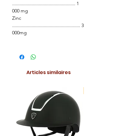
.................................................... 1
000 mg
Zinc
........................................................ 3
000mg
Articles similaires
NOUVEAUTE !