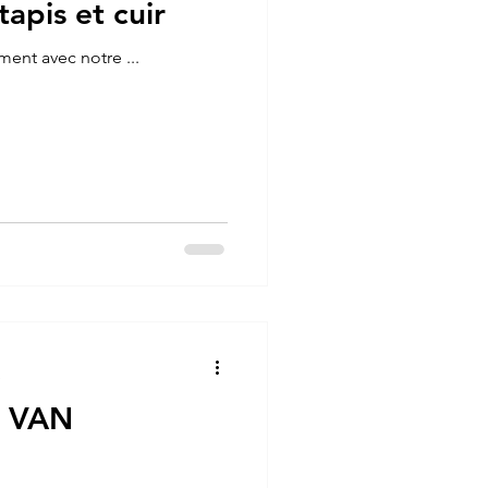
apis et cuir
ement avec notre ...
e
 VAN