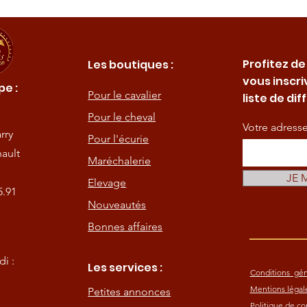
Profitez de
Les boutiques :
vous inscri
e :
Pour le cavalier
liste de dif
Pour le cheval
Votre adress
rry
Pour l'écurie
ault
Maréchalerie
JE 
Elevage
5.91
Nouveautés
Bonnes affaires
i :
Les services :
Conditions gén
Mentions légal
Petites annonces
Politique de con