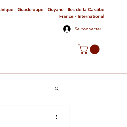
inique - Guadeloupe - Guyane - Iles de la Caraïbe
France - International
Se connecter
TE CADEAU
CONTACT
PETITES ANNONCES
e