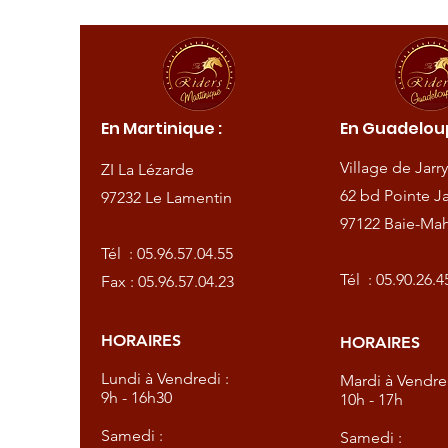
ique :
En Martinique :
En Guadeloup
de
Village de Jarry
ZI La Lézarde
amentin
62 bd Pointe Ja
97232 Le Lamentin
97122 Baie-Mah
57.04.55
Tél :
05.96.57.04.55
57.04.23
Tél :
05.90.26.4
Fax : 05.96.57.04.23
HORAIRES
HORAIRES
dredi :
Lundi à Vendredi :
Mardi à Vendred
9h - 16h30
10h - 17h
Samedi :
Samedi :