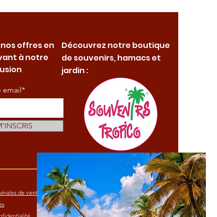
 nos offres en
Découvrez notre boutique
vant à notre
de souvenirs, hamacs et
fusion
jardin :
e email*
M'INSCRIS
érales de vente
es
fidentialité