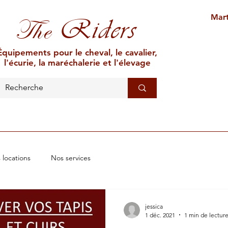
Mart
Riders
The
Équipements pour le cheval, le cavalier,
l'écurie, la maréchalerie et l'élevage
L'ÉCURIE
MARÉCHALERIE
ÉLEVAGE
CAR
 locations
Nos services
jessica
1 déc. 2021
1 min de lectur