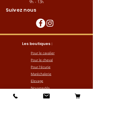
9h - 13h
Suivez nous
Les boutiques :
Pour le cavalier
Pour le cheval
Pour l'écurie
Maréchalerie
Elevage
Nouveautés
Bonnes affaires
Les services :
Petites annonces
Locations
Autres services