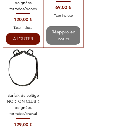
poignées
Prix
69,00 €
fermées/poney
Taxe Incluse
Prix
120,00 €
Taxe Incluse
Réappro en
AJOUTER
cours
Surfaix de voltige
NORTON CLUB à
poignées
fermées/cheval
Prix
129,00 €