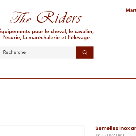
Mart
Riders
The
Équipements pour le cheval, le cavalier,
l'écurie, la maréchalerie et l'élevage
L'ÉCURIE
MARÉCHALERIE
ÉLEVAGE
CAR
Semelles inox a
SKU : UKAL596