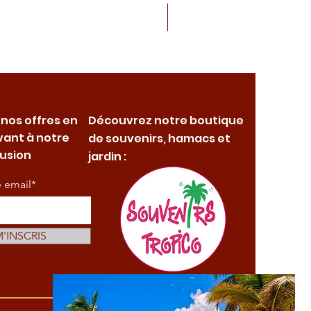
 nos offres en
Découvrez notre boutique
vant à notre
de souvenirs, hamacs et
fusion
jardin :
e email*
M'INSCRIS