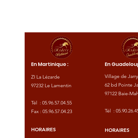
ique :
En Martinique :
En Guadeloup
de
Village de Jarry
ZI La Lézarde
amentin
62 bd Pointe Ja
97232 Le Lamentin
97122 Baie-Mah
57.04.55
Tél :
05.96.57.04.55
57.04.23
Tél :
05.90.26.4
Fax : 05.96.57.04.23
HORAIRES
HORAIRES
dredi :