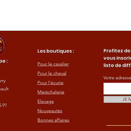
Profitez de
Les boutiques :
vous inscri
e :
Pour le cavalier
liste de dif
Pour le cheval
Votre adress
rry
Pour l'écurie
ault
Maréchalerie
JE 
Elevage
5.91
Nouveautés
Bonnes affaires