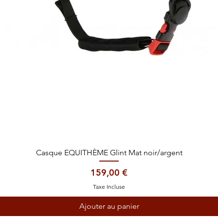
Aperçu rapide
Casque EQUITHÈME Glint Mat noir/argent
Prix
159,00 €
Taxe Incluse
Ajouter au panier