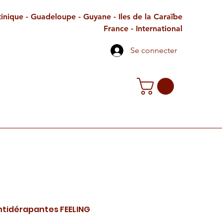
inique - Guadeloupe - Guyane - Iles de la Caraïbe
France - International
Se connecter
TE CADEAU
CONTACT
PETITES ANNONCES
ntidérapantes FEELING