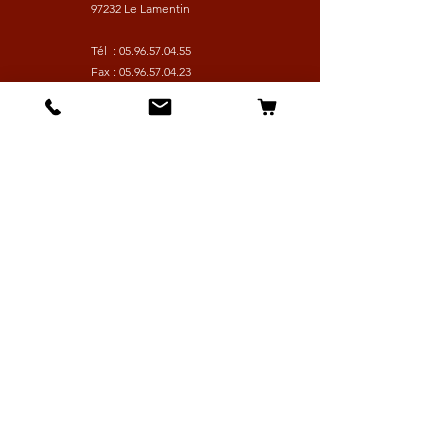
97232 Le Lamentin
Tél :
05.96.57.04.55
Fax :
05.96.57.04.23
HORAIRES
© 2021 by
Wix TCW
Lundi à Vendredi :
9h - 16h30
Samedi :
9h - 13h
Suivez nous
Les boutiques :
Pour le cavalier
Pour le cheval