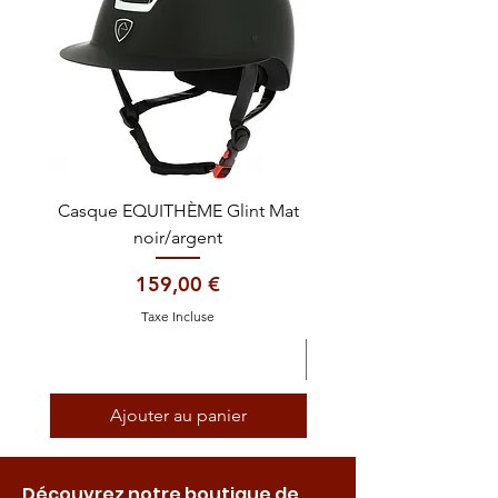
Casque EQUITHÈME Glint Mat
Cataplasme décontra
noir/argent
Prix
159,00 €
Taxe Incluse
Ajouter au panier
Découvrez notre boutique de