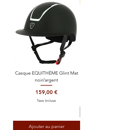
NOUVEAUTE !
Casque EQUITHÈME Glint Mat
Cataplasme décontra
noir/argent
Prix
159,00 €
Taxe Incluse
Ajouter au panier