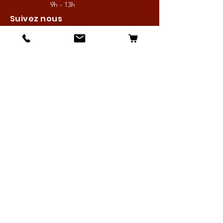
9h - 13h
Suivez nous
Les boutiques :
Pour le cavalier
Pour le cheval
Pour l'écurie
Maréchalerie
Elevage
Nouveautés
Bonnes affaires
Les services :
Petites annonces
Locations
Autres services