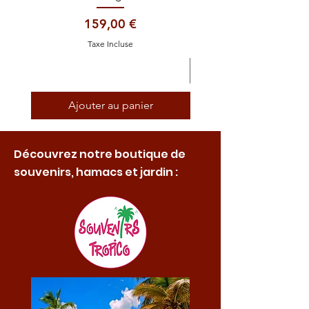
Prix
159,00 €
Taxe Incluse
Ajouter au panier
Découvrez notre boutique de
souvenirs, hamacs et jardin :