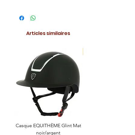
Articles similaires
NOUVEAUTE !
Casque EQUITHÈME Glint Mat
Cataplasme décontra
noir/argent