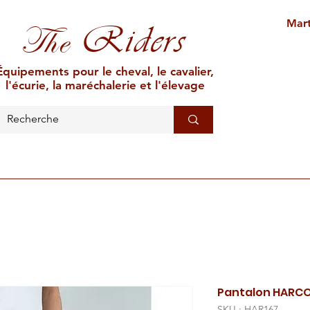
Mart
Riders
The
Équipements pour le cheval, le cavalier,
l'écurie, la maréchalerie et l'élevage
L'ÉCURIE
MARÉCHALERIE
ÉLEVAGE
CAR
Pantalon HARC
SKU : HAR167