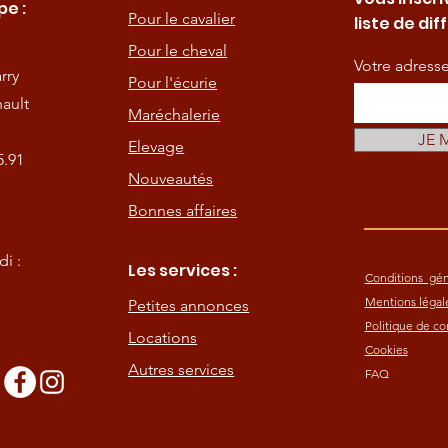
e :
Pour le cavalier
liste de dif
Pour le cheval
Votre adress
rry
Pour l'écurie
ault
Maréchalerie
JE 
Elevage
5.91
Nouveautés
Bonnes affaires
i :
Les services :
Conditions gén
Mentions légal
Petites annonces
Politique de con
Locations
Cookies
Autres services
FAQ
s