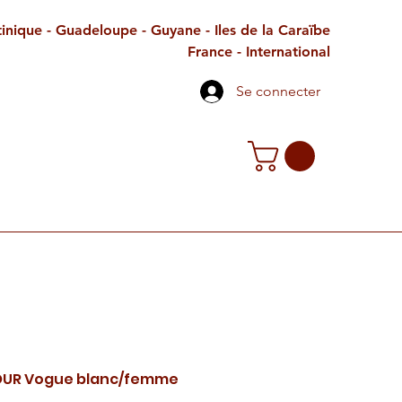
inique - Guadeloupe - Guyane - Iles de la Caraïbe
France - International
Se connecter
TE CADEAU
CONTACT
PETITES ANNONCES
OUR Vogue blanc/femme