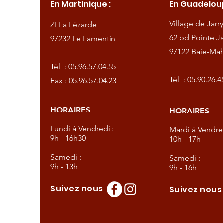
En Martinique :
En Guadeloup
de
Village de Jarry
ZI La Lézarde
amentin
62 bd Pointe Ja
97232 Le Lamentin
97122 Baie-Mah
57.04.55
Tél :
05.96.57.04.55
57.04.23
Tél :
05.90.26.4
Fax : 05.96.57.04.23
HORAIRES
HORAIRES
dredi :
Lundi à Vendredi :
Mardi à Vendred
9h - 16h30
10h - 17h
Samedi :
Samedi :
9h - 13h
9h - 16h
Suivez nous
Suivez nou