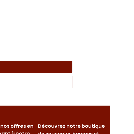
 nos offres en
Découvrez notre boutique
vant à notre
de souvenirs, hamacs et