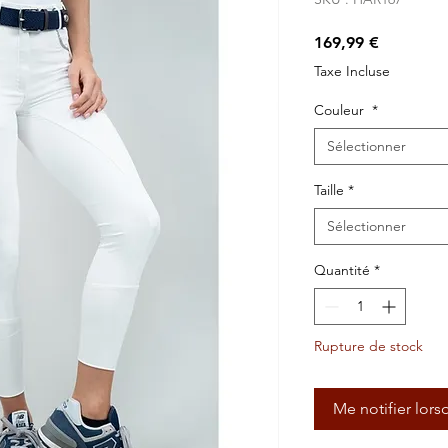
Prix
169,99 €
Taxe Incluse
Couleur
*
Sélectionner
Taille
*
Sélectionner
Quantité
*
Rupture de stock
Me notifier lors