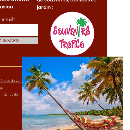
fusion
jardin :
e email*
M'INSCRIS
érales de vente
es
fidentialité