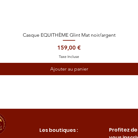
Aperçu rapide
Casque EQUITHÈME Glint Mat noir/argent
Prix
159,00 €
Taxe Incluse
Ajouter au panier
Profitez de
Les boutiques :
vous inscri