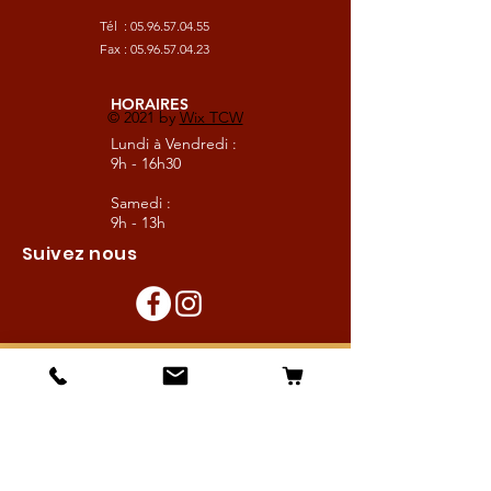
Tél :
05.96.57.04.55
Fax :
05.96.57.04.23
HORAIRES
© 2021 by
Wix TCW
Lundi à Vendredi :
9h - 16h30
Samedi :
9h - 13h
Suivez nous
Les boutiques :
Pour le cavalier
Pour le cheval
Pour l'écurie