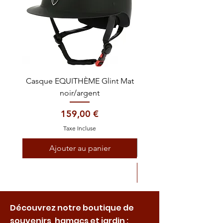
Casque EQUITHÈME Glint Mat
Cataplasme décontra
noir/argent
Prix
159,00 €
Taxe Incluse
Ajouter au panier
Découvrez notre boutique de
souvenirs, hamacs et jardin :