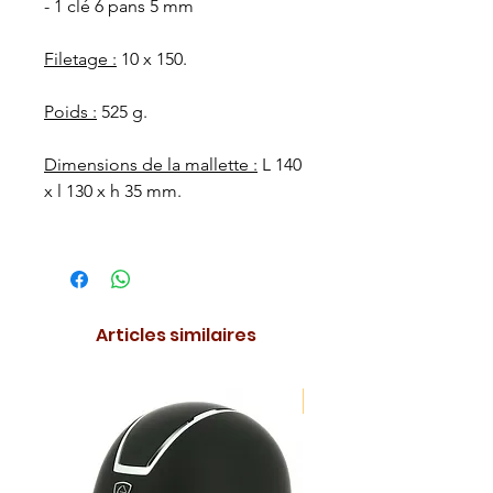
- 1 clé 6 pans 5 mm
Filetage :
10 x 150.
Poids :
525 g.
Dimensions de la mallette :
L 140
x l 130 x h 35 mm.
Articles similaires
NOUVEAUTE !