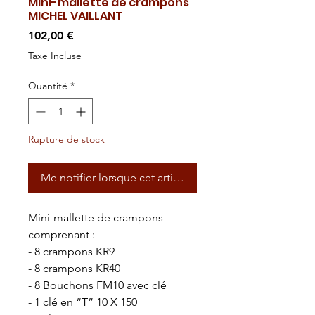
Mini-mallette de crampons
MICHEL VAILLANT
Prix
102,00 €
Taxe Incluse
Quantité
*
Rupture de stock
Me notifier lorsque cet article est disponible
Mini-mallette de crampons
comprenant :
- 8 crampons KR9
- 8 crampons KR40
- 8 Bouchons FM10 avec clé
- 1 clé en “T” 10 X 150