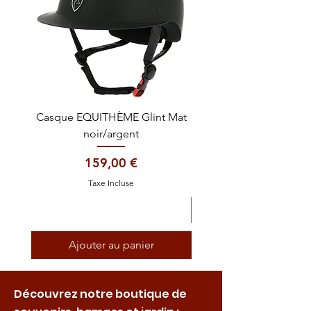
Casque EQUITHÈME Glint Mat
Cataplasme décontra
noir/argent
Prix
159,00 €
Taxe Incluse
Ajouter au panier
Découvrez notre boutique de