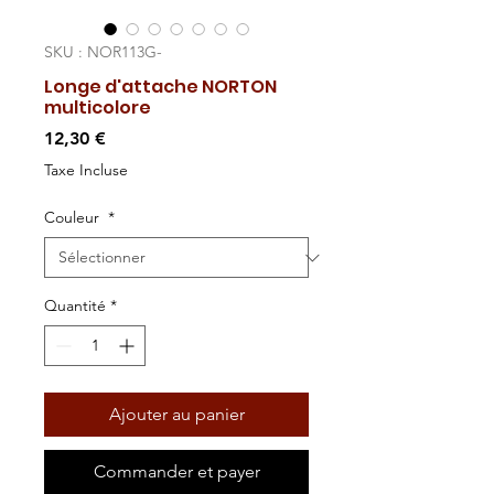
SKU : NOR113G-
Longe d'attache NORTON
multicolore
Prix
12,30 €
Taxe Incluse
Couleur
*
Quantité
*
Ajouter au panier
Commander et payer