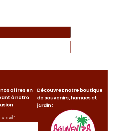
 nos offres en
Découvrez notre boutique
vant à notre
de souvenirs, hamacs et
fusion
jardin :
e email*