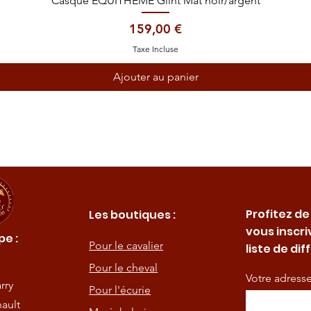
Casque EQUITHÈME Glint Mat noir/argent
Prix
159,00 €
Taxe Incluse
Ajouter au panier
Profitez de
Les boutiques :
vous inscri
e :
Pour le cavalier
liste de dif
Pour le cheval
Votre adress
rry
Pour l'écurie
ault