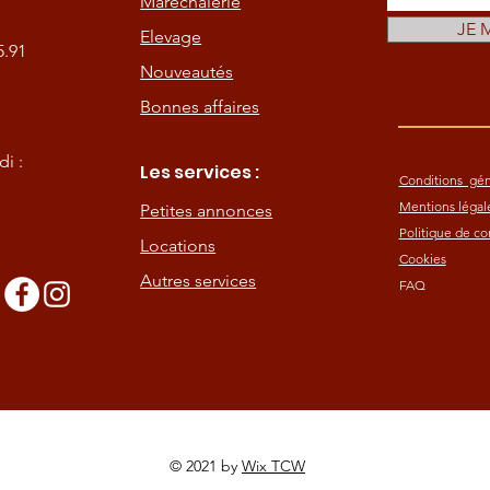
Maréchalerie
JE 
Elevage
5.91
Nouveautés
Bonnes affaires
i :
Les services :
Conditions gén
Mentions légal
Petites annonces
Politique de con
Locations
Cookies
Autres services
FAQ
s
© 2021 by
Wix TCW