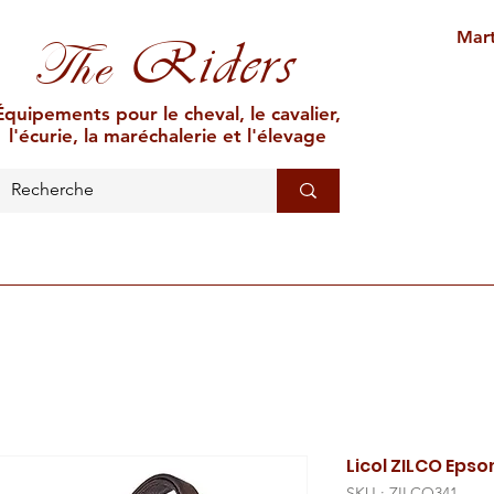
Mart
Riders
The
Équipements pour le cheval, le cavalier,
l'écurie, la maréchalerie et l'élevage
L'ÉCURIE
MARÉCHALERIE
ÉLEVAGE
CAR
Licol ZILCO Eps
SKU : ZILCO341