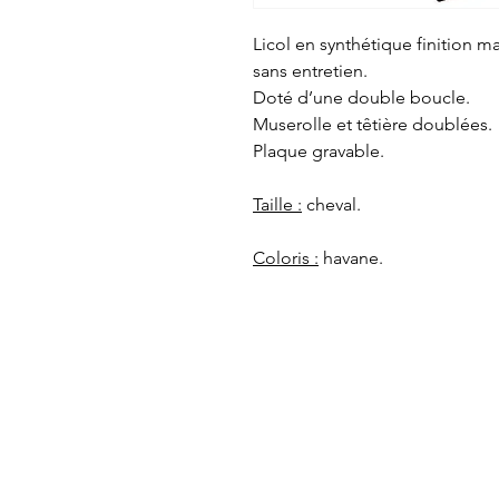
Licol en synthétique finition ma
sans entretien.
Doté d’une double boucle.
Muserolle et têtière doublées.
Plaque gravable.
Taille :
cheval.
Coloris :
havane.