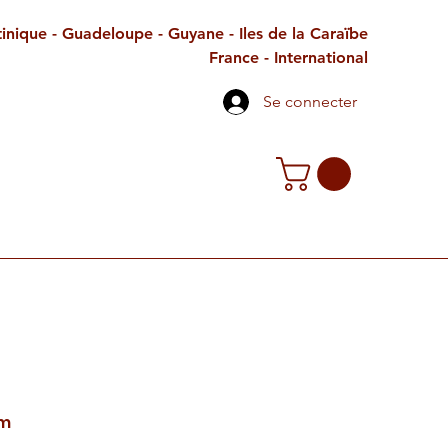
inique - Guadeloupe - Guyane - Iles de la Caraïbe
France - International
Se connecter
TE CADEAU
CONTACT
PETITES ANNONCES
om