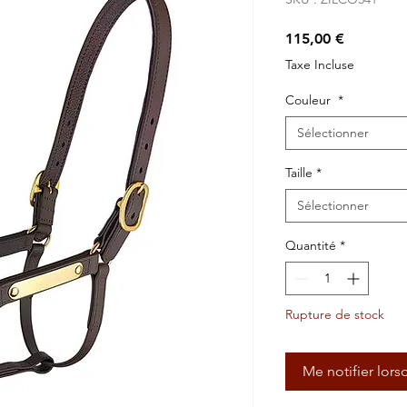
Prix
115,00 €
Taxe Incluse
Couleur
*
Sélectionner
Taille
*
Sélectionner
Quantité
*
Rupture de stock
Me notifier lors