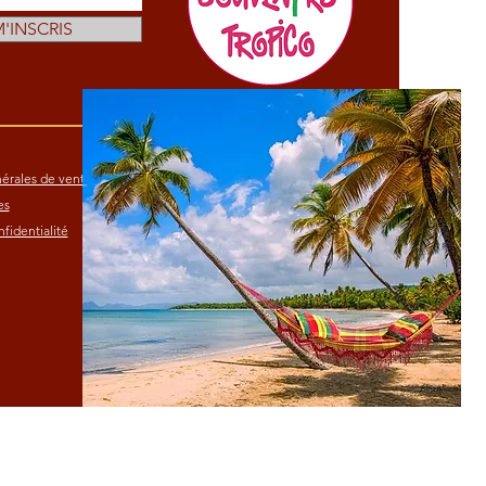
M'INSCRIS
érales de vente
es
fidentialité