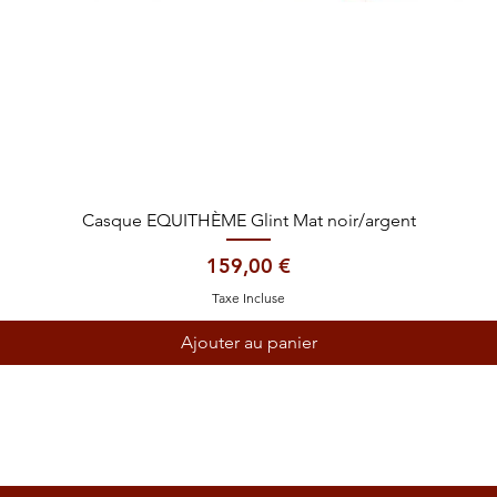
Aperçu rapide
Casque EQUITHÈME Glint Mat noir/argent
Prix
159,00 €
Taxe Incluse
Ajouter au panier