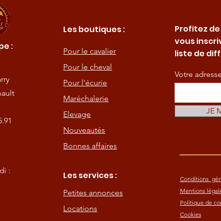
Profitez de
Les boutiques :
vous inscri
e :
Pour le cavalier
liste de dif
Pour le cheval
Votre adress
rry
Pour l'écurie
ault
Maréchalerie
JE 
Elevage
5.91
Nouveautés
Bonnes affaires
i :
Les services :
Conditions gén
Mentions légal
Petites annonces
Politique de con
Locations
Cookies