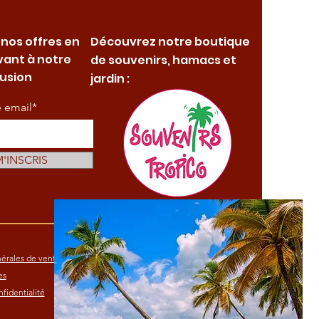
 nos offres en
Découvrez notre boutique
vant à notre
de souvenirs, hamacs et
fusion
jardin :
e email*
M'INSCRIS
érales de vente
es
fidentialité