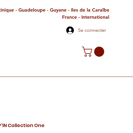
inique - Guadeloupe - Guyane - Iles de la Caraïbe
France - International
Se connecter
TE CADEAU
CONTACT
PETITES ANNONCES
P'IN Collection One