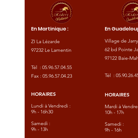
ique :
En Martinique :
En Guadeloup
de
Village de Jarry
ZI La Lézarde
amentin
62 bd Pointe Ja
97232 Le Lamentin
97122 Baie-Mah
57.04.55
Tél :
05.96.57.04.55
57.04.23
Tél :
05.90.26.4
Fax : 05.96.57.04.23
HORAIRES
HORAIRES
dredi :
Lundi à Vendredi :
Mardi à Vendred
9h - 16h30
10h - 17h
Samedi :
Samedi :
9h - 13h
9h - 16h