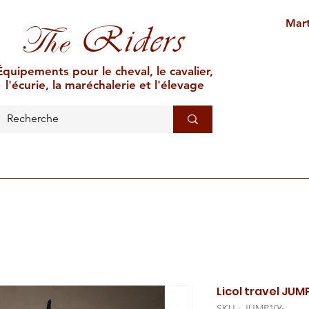
Mart
Riders
The
Équipements pour le cheval, le cavalier,
l'écurie, la maréchalerie et l'élevage
L'ÉCURIE
MARÉCHALERIE
ÉLEVAGE
CAR
Licol travel JUM
SKU : JUMP106