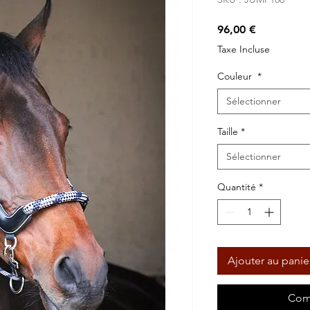
Prix
96,00 €
Taxe Incluse
Couleur
*
Sélectionner
Taille
*
Sélectionner
Quantité
*
Ajouter au panie
Com