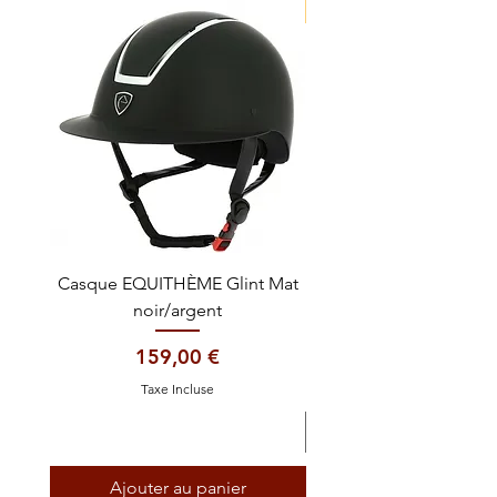
NOUVEAUTE !
Casque EQUITHÈME Glint Mat
Cataplasme décontra
noir/argent
Prix
159,00 €
Taxe Incluse
Ajouter au panier