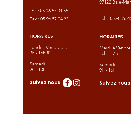
97122 Baie-Mah
57.04.55
Tél :
05.96.57.04.55
57.04.23
Tél :
05.90.26.4
Fax : 05.96.57.04.23
HORAIRES
HORAIRES
dredi :
Lundi à Vendredi :
Mardi à Vendred
9h - 16h30
10h - 17h
Samedi :
Samedi :
9h - 13h
9h - 16h
Suivez nous
Suivez nou