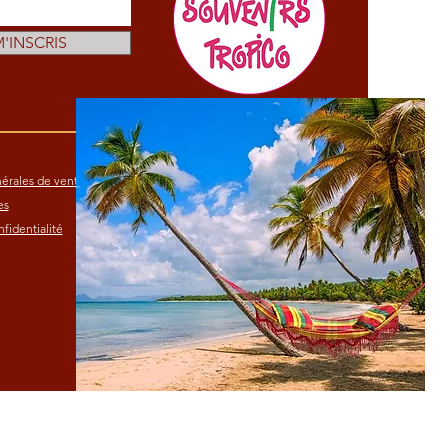
M'INSCRIS
érales de vente
es
fidentialité