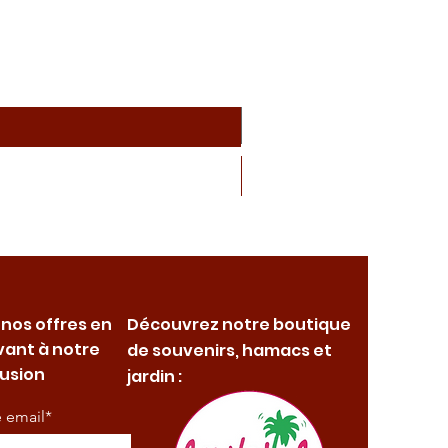
 nos offres en
Découvrez notre boutique
vant à notre
de souvenirs, hamacs et
fusion
jardin :
e email*