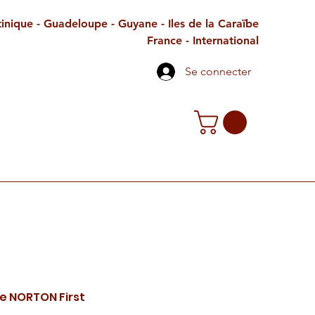
inique - Guadeloupe - Guyane - Iles de la Caraïbe
France - International
Se connecter
TE CADEAU
CONTACT
PETITES ANNONCES
ue NORTON First