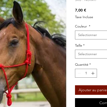
Prix
7,00 €
Taxe Incluse
Couleur
*
Sélectionner
Taille
*
Sélectionner
Quantité
*
Ajouter au panie
Com