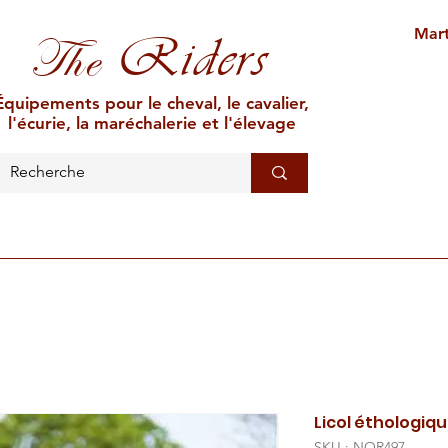
Mart
Riders
The
Équipements pour le cheval, le cavalier,
l'écurie, la maréchalerie et l'élevage
L'ÉCURIE
MARÉCHALERIE
ÉLEVAGE
CAR
Licol éthologiq
SKU : NOR497