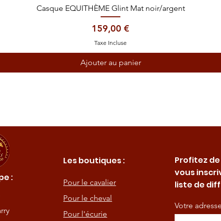
Aperçu rapide
Casque EQUITHÈME Glint Mat noir/argent
Prix
159,00 €
Taxe Incluse
Ajouter au panier
Profitez de
Les boutiques :
vous inscri
e :
Pour le cavalier
liste de dif
Pour le cheval
Votre adress
rry
Pour l'écurie