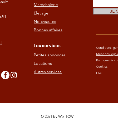
ault
Maréchalerie
JE 
Elevage
5.91
Nouveautés
Bonnes affaires
i :
Les services :
Conditions gén
Mentions légal
Petites annonces
Politique de con
Locations
Cookies
Autres services
FAQ
s
© 2021 by
Wix TCW