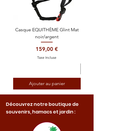
Casque EQUITHÈME Glint Mat
Cataplasme décontra
noir/argent
Prix
159,00 €
Taxe Incluse
Ajouter au panier
Découvrez notre boutique de
souvenirs, hamacs et jardin :