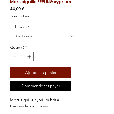
Mors aiguille FEELING cyprium
Prix
44,00 €
Taxe Incluse
Taille mors
*
Quantité
*
Ajouter au panier
Commander et payer
Mors aiguille cyprium brisé.
Canons fins et pleins.