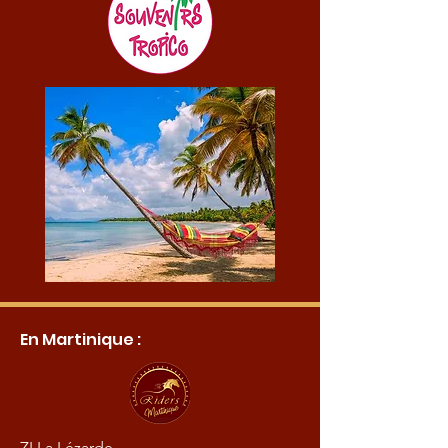
En Martinique :
ZI La Lézarde