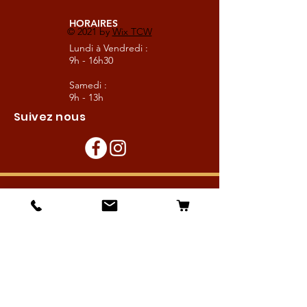
HORAIRES
© 2021 by
Wix TCW
Lundi à Vendredi :
9h - 16h30
Samedi :
9h - 13h
Suivez nous
Les boutiques :
Pour le cavalier
Pour le cheval
Pour l'écurie
Maréchalerie
Elevage
Nouveautés