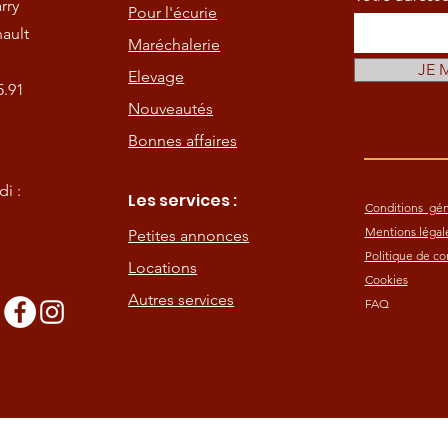
rry
Pour l'écurie
ault
Maréchalerie
JE 
Elevage
5.91
Nouveautés
Bonnes affaires
i :
Les services :
Conditions gén
Mentions légal
Petites annonces
Politique de con
Locations
Cookies
Autres services
FAQ
s