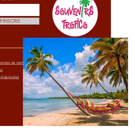
M'INSCRIS
érales de vente
es
fidentialité