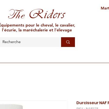
Mart
Riders
The
Équipements pour le cheval, le cavalier,
l'écurie, la maréchalerie et l'élevage
L'ÉCURIE
MARÉCHALERIE
ÉLEVAGE
CAR
Durcisseur NAF 
SKU : NAF123