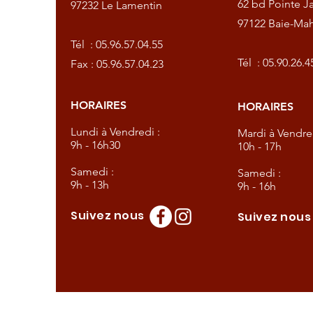
62 bd Pointe Ja
97232 Le Lamentin
97122 Baie-Mah
57.04.55
Tél :
05.96.57.04.55
57.04.23
Tél :
05.90.26.4
Fax : 05.96.57.04.23
HORAIRES
HORAIRES
dredi :
Lundi à Vendredi :
Mardi à Vendred
9h - 16h30
10h - 17h
Samedi :
Samedi :
9h - 13h
9h - 16h
Suivez nous
Suivez nou