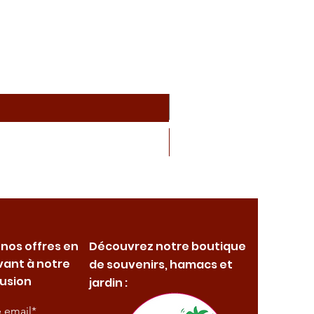
 nos offres en
Découvrez notre boutique
vant à notre
de souvenirs, hamacs et
fusion
jardin :
e email*