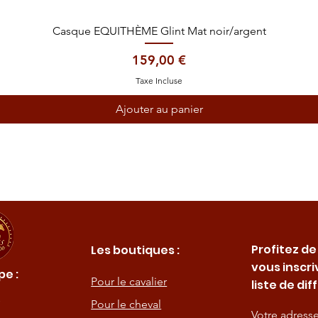
Aperçu rapide
Casque EQUITHÈME Glint Mat noir/argent
Prix
159,00 €
Taxe Incluse
Ajouter au panier
Profitez de
Les boutiques :
vous inscri
e :
Pour le cavalier
liste de dif
Pour le cheval
Votre adress