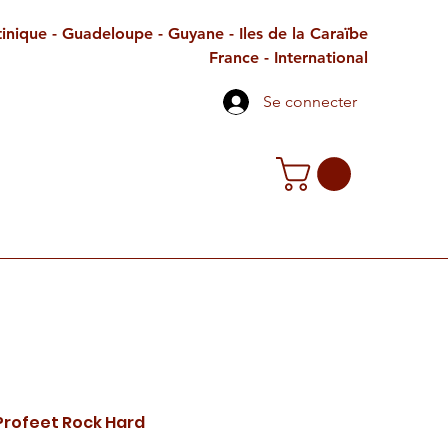
inique - Guadeloupe - Guyane - Iles de la Caraïbe
France - International
Se connecter
TE CADEAU
CONTACT
PETITES ANNONCES
Profeet Rock Hard