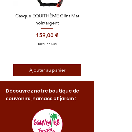
Casque EQUITHÈME Glint Mat
Cataplasme décontra
noir/argent
Prix
159,00 €
Taxe Incluse
Ajouter au panier
Découvrez notre boutique de
souvenirs, hamacs et jardin :