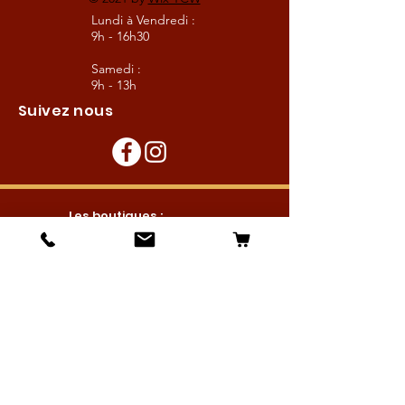
Lundi à Vendredi :
9h - 16h30
Samedi :
9h - 13h
Suivez nous
Les boutiques :
Pour le cavalier
Pour le cheval
Pour l'écurie
Maréchalerie
Elevage
Nouveautés
Bonnes affaires
Les services :