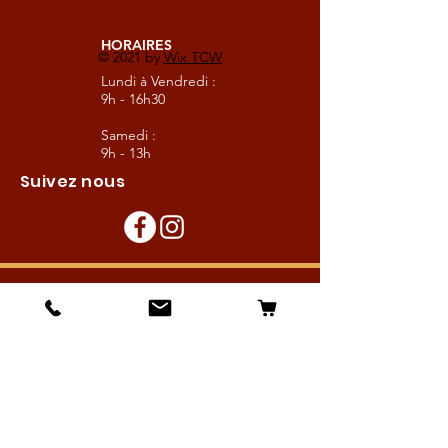
HORAIRES
© 2021 by
Wix TCW
Lundi à Vendredi :
9h - 16h30
Samedi :
9h - 13h
Suivez nous
Les boutiques :
Pour le cavalier
Pour le cheval
Pour l'écurie
Maréchalerie
Elevage