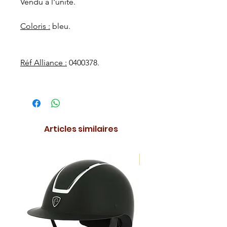
Vendu à l'unité.
Coloris :
bleu.
Réf Alliance :
0400378.
Articles similaires
NOUVEAUTE !