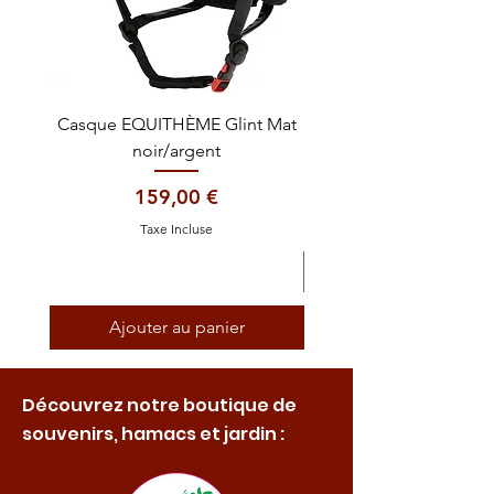
Casque EQUITHÈME Glint Mat
Cataplasme décontra
noir/argent
Prix
159,00 €
Taxe Incluse
Ajouter au panier
Découvrez notre boutique de
souvenirs, hamacs et jardin :