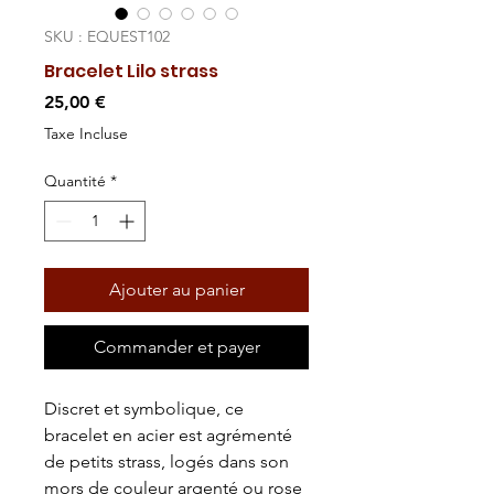
SKU : EQUEST102
Bracelet Lilo strass
Prix
25,00 €
Taxe Incluse
Quantité
*
Ajouter au panier
Commander et payer
Discret et symbolique,
ce
bracelet en
acier
est agrémenté
de petits strass, logés dans son
mors de couleur
argenté ou rose