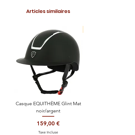
Articles similaires
NOUVEAUTE !
Casque EQUITHÈME Glint Mat
Cataplasme décontra
noir/argent
Prix
159,00 €
Taxe Incluse