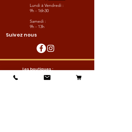
Lundi à Vendredi :
9h - 16h30
Samedi :
9h - 13h
Suivez nous
Les boutiques :
Pour le cavalier
Pour le cheval
Pour l'écurie
Maréchalerie
Elevage
Nouveautés
Bonnes affaires
Les services :