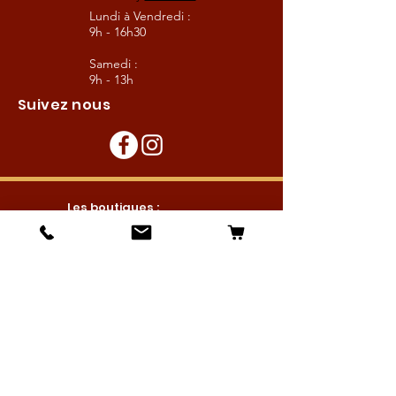
Lundi à Vendredi :
9h - 16h30
Samedi :
9h - 13h
Suivez nous
Les boutiques :
Pour le cavalier
Pour le cheval
Pour l'écurie
Maréchalerie
Elevage
Nouveautés
Bonnes affaires
Les services :