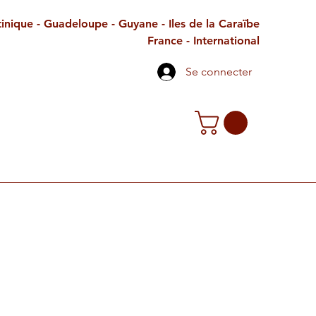
inique - Guadeloupe - Guyane - Iles de la Caraïbe
France - International
Se connecter
TE CADEAU
CONTACT
PETITES ANNONCES