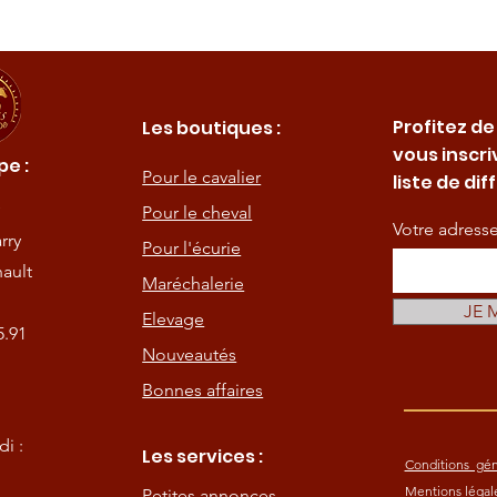
Profitez de
Les boutiques :
vous inscri
e :
Pour le cavalier
liste de dif
Pour le cheval
Votre adress
rry
Pour l'écurie
ault
Maréchalerie
JE 
Elevage
5.91
Nouveautés
Bonnes affaires
i :
Les services :
Conditions gén
Mentions légal
Petites annonces