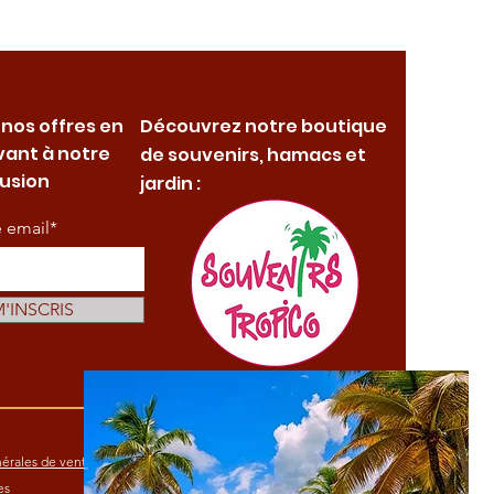
 nos offres en
Découvrez notre boutique
vant à notre
de souvenirs, hamacs et
fusion
jardin :
e email*
M'INSCRIS
érales de vente
es