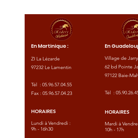
ique :
En Martinique :
En Guadeloup
de
Village de Jarry
ZI La Lézarde
amentin
62 bd Pointe Ja
97232 Le Lamentin
97122 Baie-Mah
57.04.55
Tél :
05.96.57.04.55
57.04.23
Tél :
05.90.26.4
Fax : 05.96.57.04.23
HORAIRES
HORAIRES
dredi :
Lundi à Vendredi :
Mardi à Vendred
9h - 16h30
10h - 17h