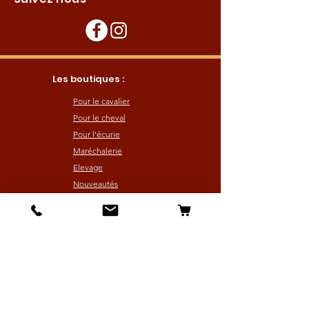
Les boutiques :
Pour le cavalier
Pour le cheval
Pour l'écurie
Maréchalerie
Elevage
Nouveautés
Bonnes affaires
Les services :
Petites annonces
Locations
Autres services