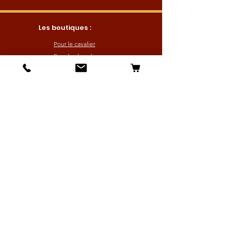
Les boutiques :
Pour le cavalier
Pour le cheval
Pour l'écurie
Maréchalerie
Elevage
Nouveautés
Bonnes affaires
Les services :
Petites annonces
Locations
Autres services
Profitez de nos offres en vous inscrivant
à notre liste de diffusion