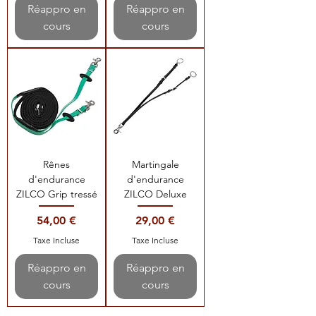
Réappro en
Réappro en
cours
cours
Rênes
Martingale
d'endurance
d'endurance
ZILCO Grip tressé
ZILCO Deluxe
Prix
Prix
54,00 €
29,00 €
Taxe Incluse
Taxe Incluse
Réappro en
Réappro en
cours
cours