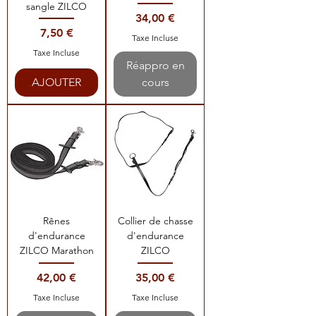
sangle ZILCO
Prix
34,00 €
Prix
7,50 €
Taxe Incluse
Taxe Incluse
Réappro en
AJOUTER
cours
Rênes
Collier de chasse
d'endurance
d'endurance
ZILCO Marathon
ZILCO
Prix
Prix
42,00 €
35,00 €
Taxe Incluse
Taxe Incluse