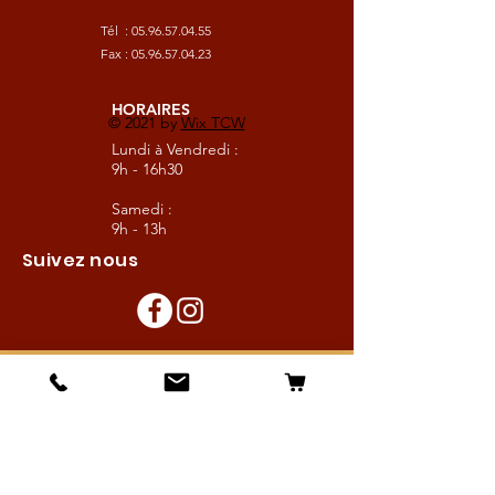
Tél :
05.96.57.04.55
Fax :
05.96.57.04.23
HORAIRES
© 2021 by
Wix TCW
Lundi à Vendredi :
9h - 16h30
Samedi :
9h - 13h
Suivez nous
Les boutiques :
Pour le cavalier
Pour le cheval
Pour l'écurie