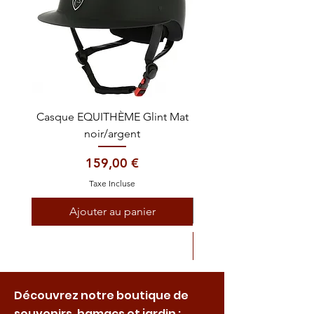
Casque EQUITHÈME Glint Mat
Cataplasme décontra
noir/argent
Prix
159,00 €
Taxe Incluse
Ajouter au panier
Découvrez notre boutique de
souvenirs, hamacs et jardin :