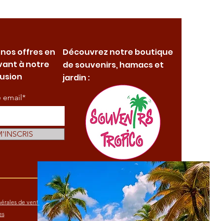
 nos offres en
Découvrez notre boutique
vant à notre
de souvenirs, hamacs et
fusion
jardin :
e email*
M'INSCRIS
érales de vente
es