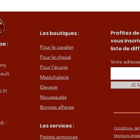
Profitez de
Les boutiques :
vous inscri
e :
Pour le cavalier
liste de dif
Pour le cheval
Votre adress
rry
Pour l'écurie
ault
Maréchalerie
JE 
Elevage
5.91
Nouveautés
Bonnes affaires
i :
Les services :
Conditions gén
Mentions légal
Petites annonces