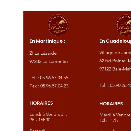
ique :
En Martinique :
En Guadeloup
de
Village de Jarry
ZI La Lézarde
amentin
62 bd Pointe Ja
97232 Le Lamentin
97122 Baie-Mah
57.04.55
Tél :
05.96.57.04.55
57.04.23
Tél :
05.90.26.4
Fax : 05.96.57.04.23
HORAIRES
HORAIRES
dredi :
Lundi à Vendredi :
Mardi à Vendred
9h - 16h30
10h - 17h
Samedi :