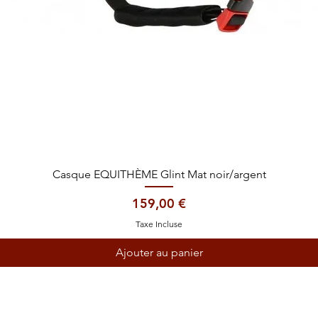
Aperçu rapide
Casque EQUITHÈME Glint Mat noir/argent
Prix
159,00 €
Taxe Incluse
Ajouter au panier