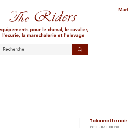
Mart
Riders
The
Équipements pour le cheval, le cavalier,
l'écurie, la maréchalerie et l'élevage
L'ÉCURIE
MARÉCHALERIE
ÉLEVAGE
CAR
Talonnette noir
SKU : FAURE135