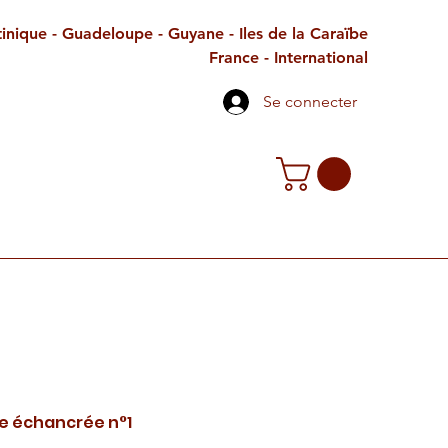
inique - Guadeloupe - Guyane - Iles de la Caraïbe
France - International
Se connecter
TE CADEAU
CONTACT
PETITES ANNONCES
e échancrée n°1