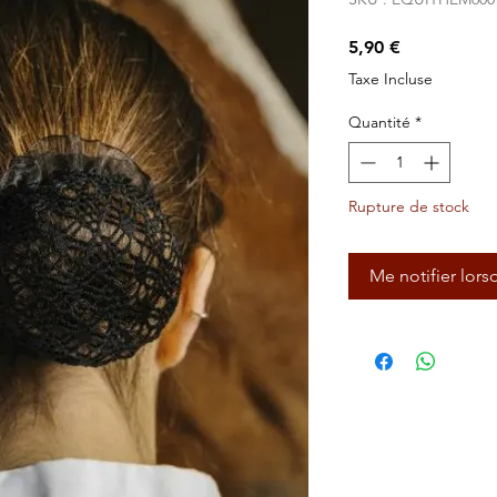
Prix
5,90 €
Taxe Incluse
Quantité
*
Rupture de stock
Me notifier lors