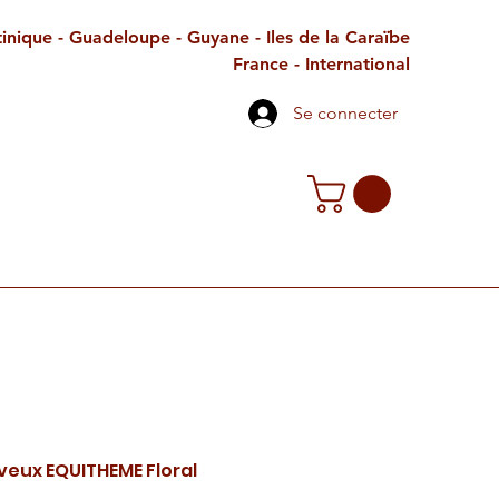
inique - Guadeloupe - Guyane - Iles de la Caraïbe
France - International
Se connecter
TE CADEAU
CONTACT
PETITES ANNONCES
eveux EQUITHEME Floral