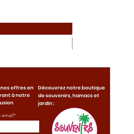
 nos offres en
Découvrez notre boutique
vant à notre
de souvenirs, hamacs et
fusion
jardin :
e email*