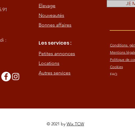
JE 
Elevage
5.91
Nouveautés
Bonnes affaires
i :
Les services :
Conditions gén
Mentions légal
Petites annonces
Politique de con
Locations
Cookies
Autres services
FAQ
s
© 2021 by
Wix TCW