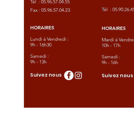
Tél :
05.96.57.04.55
57.04.23
Tél :
05.90.26.4
Fax : 05.96.57.04.23
HORAIRES
HORAIRES
dredi :
Lundi à Vendredi :
Mardi à Vendred
9h - 16h30
10h - 17h
Samedi :
Samedi :
9h - 13h
9h - 16h
Suivez nous
Suivez nou