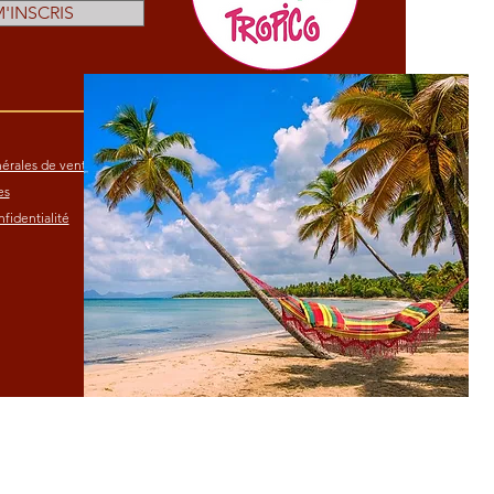
M'INSCRIS
érales de vente
es
fidentialité