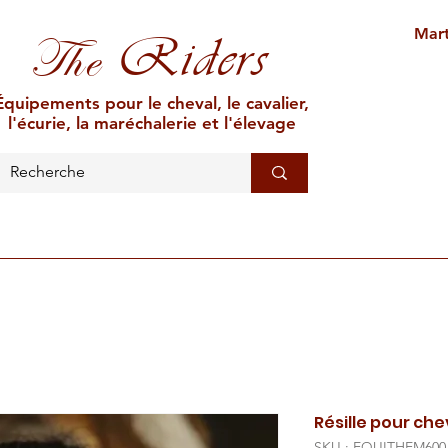
Mart
Riders
The
Équipements pour le cheval, le cavalier,
l'écurie, la maréchalerie et l'élevage
L'ÉCURIE
MARÉCHALERIE
ÉLEVAGE
CAR
Résille pour ch
SKU : EQUITHEM600