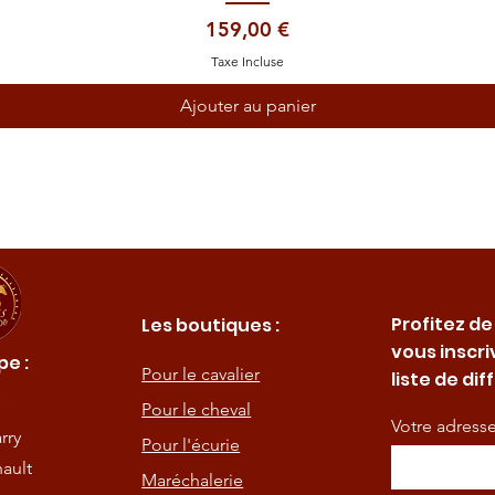
Prix
159,00 €
Taxe Incluse
Ajouter au panier
Profitez de
Les boutiques :
vous inscri
e :
Pour le cavalier
liste de dif
Pour le cheval
Votre adress
rry
Pour l'écurie
ault
Maréchalerie