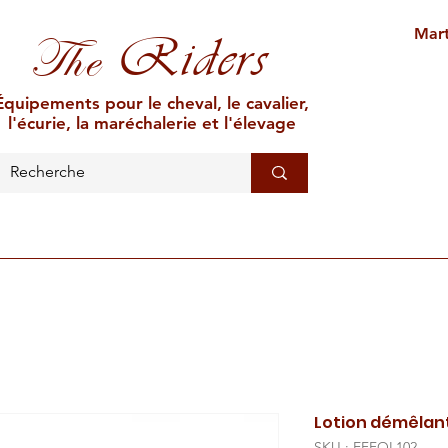
Mart
Riders
The
Équipements pour le cheval, le cavalier,
l'écurie, la maréchalerie et l'élevage
L'ÉCURIE
MARÉCHALERIE
ÉLEVAGE
CAR
Lotion démêlant
SKU : EFFOL102