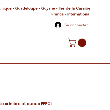
inique - Guadeloupe - Guyane - Iles de la Caraïbe
France - International
Se connecter
TE CADEAU
CONTACT
PETITES ANNONCES
e crinière et queue EFFOL