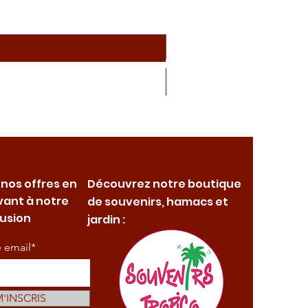
 nos offres en
Découvrez notre boutique
vant à notre
de souvenirs, hamacs et
fusion
jardin :
e email*
M'INSCRIS