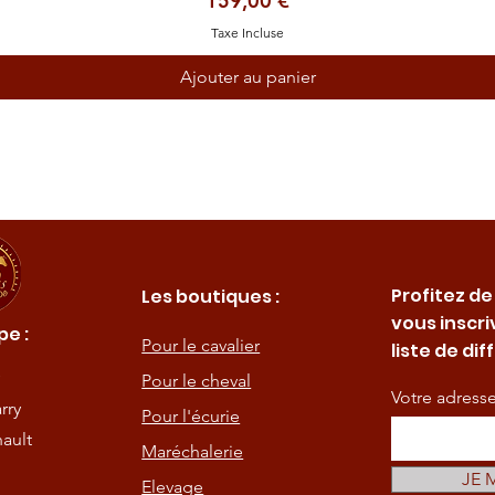
159,00 €
Taxe Incluse
Ajouter au panier
Profitez de
Les boutiques :
vous inscri
e :
Pour le cavalier
liste de dif
Pour le cheval
Votre adress
rry
Pour l'écurie
ault
Maréchalerie
JE 
Elevage