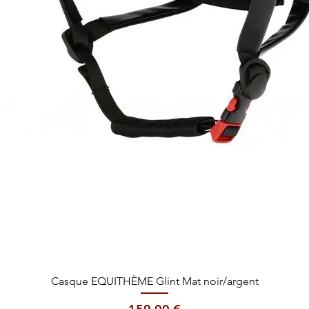
Aperçu rapide
Casque EQUITHÈME Glint Mat noir/argent
Prix