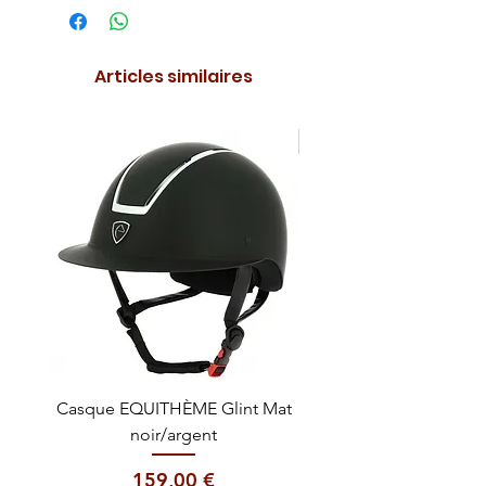
Articles similaires
NOUVEAUTE !
Casque EQUITHÈME Glint Mat
Cataplasme décontra
noir/argent
Prix
159,00 €