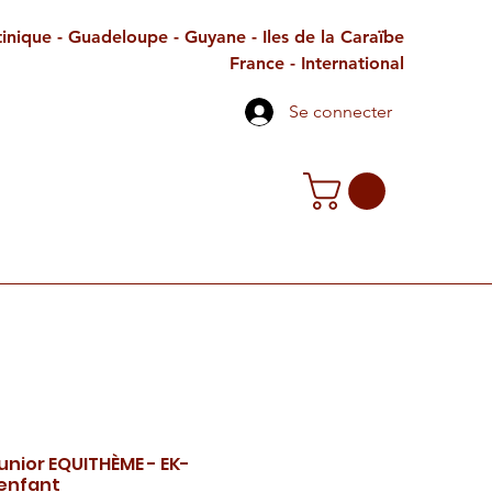
inique - Guadeloupe - Guyane - Iles de la Caraïbe
France - International
Se connecter
TE CADEAU
CONTACT
PETITES ANNONCES
unior EQUITHÈME - EK-
enfant