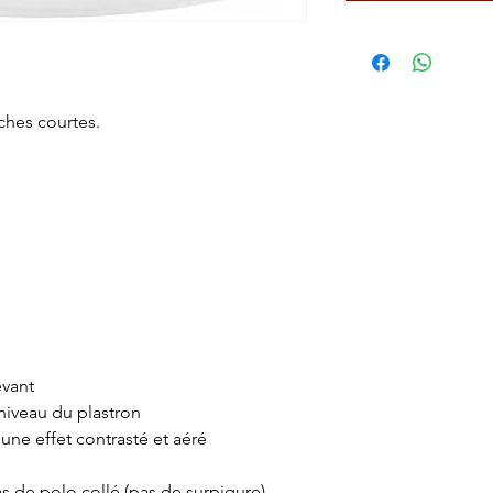
ches courtes.
evant
 niveau du plastron
une effet contrasté et aéré
e
s de polo collé (pas de surpiqure).