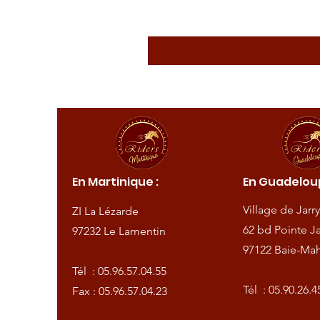
ique :
En Martinique :
En Guadeloup
de
Village de Jarry
ZI La Lézarde
amentin
62 bd Pointe Ja
97232 Le Lamentin
97122 Baie-Mah
57.04.55
Tél :
05.96.57.04.55
57.04.23
Tél :
05.90.26.4
Fax : 05.96.57.04.23