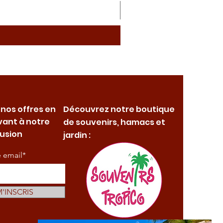
 nos offres en
Découvrez notre boutique
vant à notre
de souvenirs, hamacs et
fusion
jardin :
e email*
M'INSCRIS