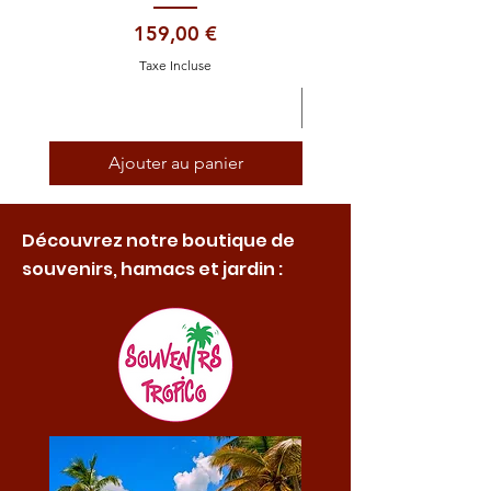
Prix
159,00 €
Taxe Incluse
Ajouter au panier
Découvrez notre boutique de
souvenirs, hamacs et jardin :