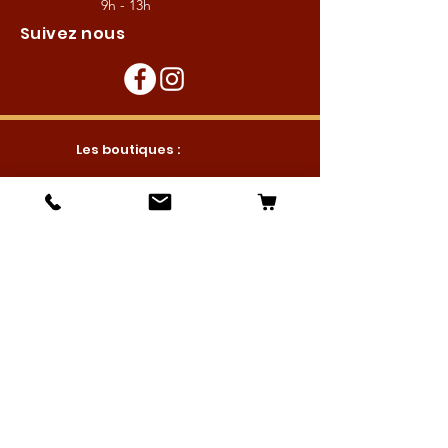
9h - 13h
Suivez nous
Les boutiques :
Pour le cavalier
Pour le cheval
Pour l'écurie
Maréchalerie
Elevage
Nouveautés
Bonnes affaires
Les services :
Petites annonces
Locations
Autres services