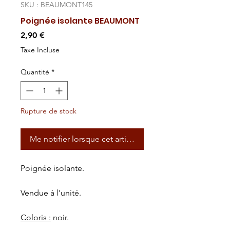
SKU : BEAUMONT145
Poignée isolante BEAUMONT
Prix
2,90 €
Taxe Incluse
Quantité
*
Rupture de stock
Me notifier lorsque cet article est disponible
Poignée isolante.
Vendue à l'unité.
Coloris :
noir.