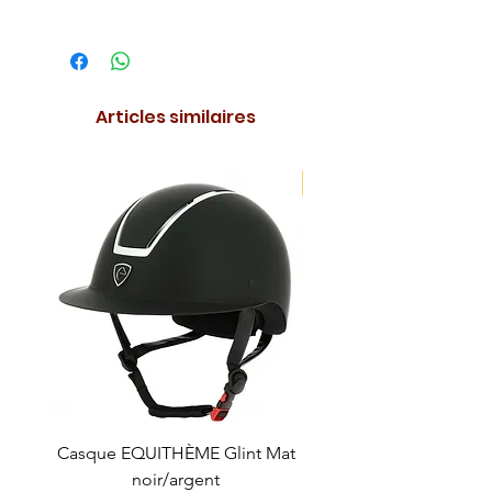
Articles similaires
NOUVEAUTE !
Casque EQUITHÈME Glint Mat
Cataplasme décontra
noir/argent